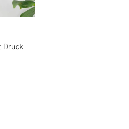
t Druck
K